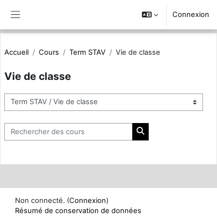
Passer au contenu principal
Connexion
Panneau latéral
Accueil
Cours
Term STAV
Vie de classe
Vie de classe
Catégories de cours
Rechercher des cours
Rechercher des cours
Non connecté. (
Connexion
)
Résumé de conservation de données