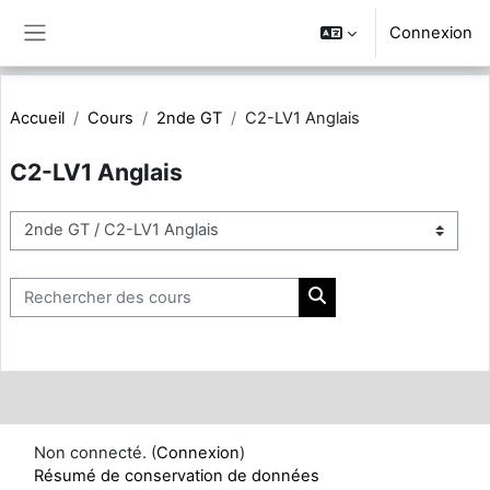
Passer au contenu principal
Connexion
Panneau latéral
Accueil
Cours
2nde GT
C2-LV1 Anglais
C2-LV1 Anglais
Catégories de cours
Rechercher des cours
Rechercher des cours
Non connecté. (
Connexion
)
Résumé de conservation de données