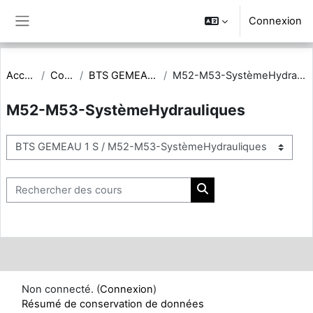
Passer au contenu principal
Connexion
Panneau latéral
Accueil
Cours
BTS GEMEAU 1 S
M52-M53-SystèmeHydrauliques
M52-M53-SystèmeHydrauliques
Catégories de cours
Rechercher des cours
Rechercher des cours
Non connecté. (
Connexion
)
Résumé de conservation de données