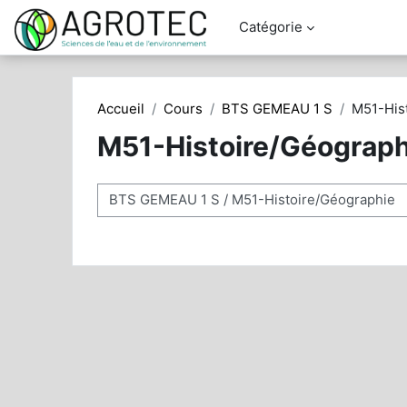
Passer au contenu principal
Catégorie
Accueil
Cours
BTS GEMEAU 1 S
M51-His
M51-Histoire/Géograph
Catégories de cours