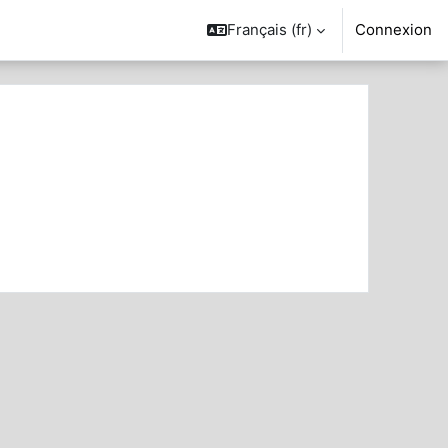
Français ‎(fr)‎
Connexion
her des cours