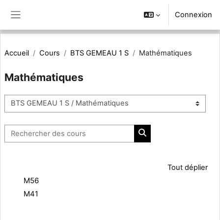
Passer au contenu principal
Connexion
Panneau latéral
Accueil
Cours
BTS GEMEAU 1 S
Mathématiques
Mathématiques
Catégories de cours
Rechercher des cours
Rechercher des cours
Tout déplier
M56
M41