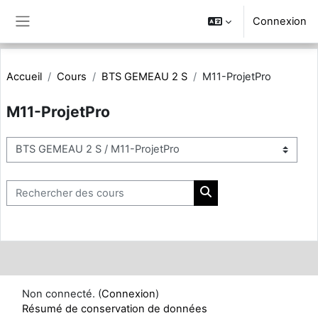
Passer au contenu principal
Connexion
Panneau latéral
Accueil
Cours
BTS GEMEAU 2 S
M11-ProjetPro
M11-ProjetPro
Catégories de cours
Rechercher des cours
Rechercher des cours
Non connecté. (
Connexion
)
Résumé de conservation de données