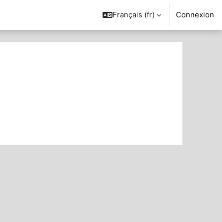
Français ‎(fr)‎
Connexion
her des cours