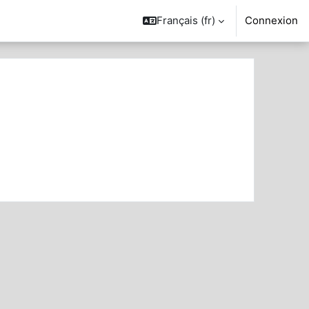
Français ‎(fr)‎
Connexion
her des cours