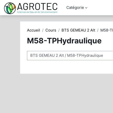
Passer au contenu principal
Catégorie
Accueil
Cours
BTS GEMEAU 2 Alt
M58-T
M58-TPHydraulique
Catégories de cours