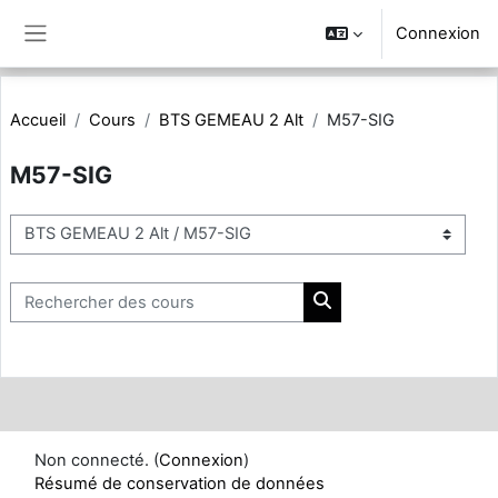
Passer au contenu principal
Connexion
Panneau latéral
Accueil
Cours
BTS GEMEAU 2 Alt
M57-SIG
M57-SIG
Catégories de cours
Rechercher des cours
Rechercher des cours
Non connecté. (
Connexion
)
Résumé de conservation de données