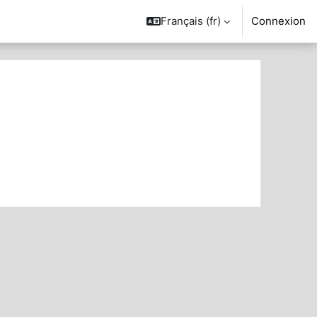
Français ‎(fr)‎
Connexion
her des cours