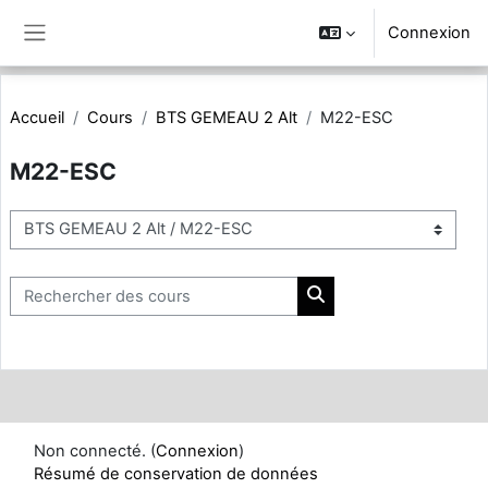
Passer au contenu principal
Connexion
Panneau latéral
Accueil
Cours
BTS GEMEAU 2 Alt
M22-ESC
M22-ESC
Catégories de cours
Rechercher des cours
Rechercher des cours
Non connecté. (
Connexion
)
Résumé de conservation de données