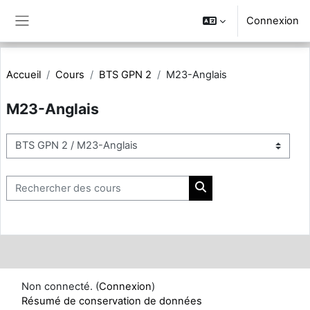
Passer au contenu principal
Connexion
Panneau latéral
Accueil
Cours
BTS GPN 2
M23-Anglais
M23-Anglais
Catégories de cours
Rechercher des cours
Rechercher des cours
Non connecté. (
Connexion
)
Résumé de conservation de données