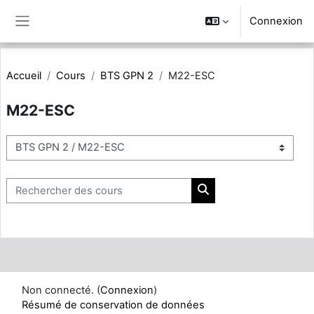
Passer au contenu principal
Connexion
Panneau latéral
Accueil
Cours
BTS GPN 2
M22-ESC
M22-ESC
Catégories de cours
Rechercher des cours
Rechercher des cours
Non connecté. (
Connexion
)
Résumé de conservation de données