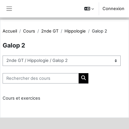
Passer au contenu principal
Connexion
Panneau latéral
Accueil
Cours
2nde GT
Hippologie
Galop 2
Galop 2
Catégories de cours
Rechercher des cours
Rechercher des cours
Cours et exercices