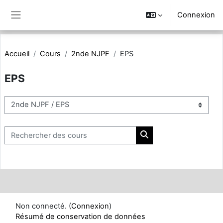
Passer au contenu principal
Connexion
Panneau latéral
Accueil
Cours
2nde NJPF
EPS
EPS
Catégories de cours
Rechercher des cours
Rechercher des cours
Non connecté. (
Connexion
)
Résumé de conservation de données