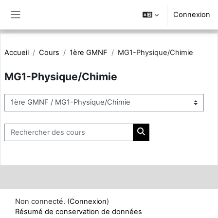
Passer au contenu principal
Connexion
Panneau latéral
Accueil
Cours
1ère GMNF
MG1-Physique/Chimie
MG1-Physique/Chimie
Catégories de cours
Rechercher des cours
Rechercher des cours
Non connecté. (
Connexion
)
Résumé de conservation de données