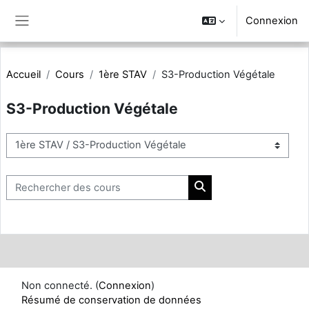
Passer au contenu principal
Connexion
Panneau latéral
Accueil
Cours
1ère STAV
S3-Production Végétale
S3-Production Végétale
Catégories de cours
Rechercher des cours
Rechercher des cours
Non connecté. (
Connexion
)
Résumé de conservation de données