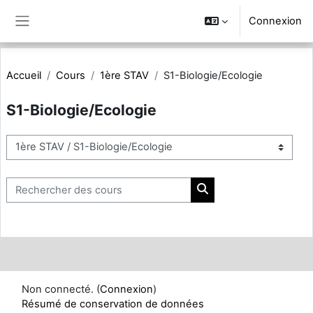
Passer au contenu principal
Connexion
Panneau latéral
Accueil
Cours
1ère STAV
S1-Biologie/Ecologie
S1-Biologie/Ecologie
Catégories de cours
Rechercher des cours
Rechercher des cours
Non connecté. (
Connexion
)
Résumé de conservation de données