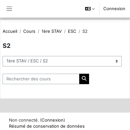
Passer au contenu principal
Connexion
Panneau latéral
Accueil
Cours
1ère STAV
ESC
S2
S2
Catégories de cours
Rechercher des cours
Rechercher des cours
Non connecté. (
Connexion
)
Résumé de conservation de données