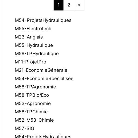
Page 1
Page 2
Page suivante
1
2
»
M54-ProjetsHydrauliques
M55-Electrotech
M23-Anglais
M55-Hydraulique
M58-TPHydraulique
M11-ProjetPro
M21-EconomieGénérale
M54-EconomieSpécialisée
M58-TPAgronomie
M58-TPBio/Eco
M53-Agronomie
M58-TPChimie
M52-M53-Chimie
M57-SIG
M54-ProjetsHydrauliques